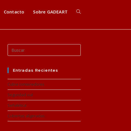
Contacto
Sobre GADEART
Buscar
en
esta
web
Entradas Recientes
Cubre contenedores
Seguridad vial
Señalética
Cubiertas aligeradas.