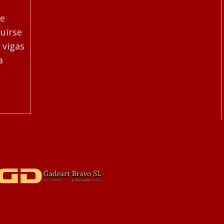
le
guirse
 vigas
a